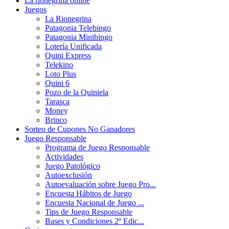
La rionegrina online
Juegos
La Rionegrina
Patagonia Telebingo
Patagonia Minibingo
Lotería Unificada
Quini Express
Telekino
Loto Plus
Quini 6
Pozo de la Quiniela
Tarasca
Money
Brinco
Sorteo de Cupones No Ganadores
Juego Responsable
Programa de Juego Responsable
Actividades
Juego Patológico
Autoexclusión
Autoevaluación sobre Juego Pro...
Encuesta Hábitos de Juego
Encuesta Nacional de Juego ...
Tips de Juego Responsable
Bases y Condiciones 2º Edic...