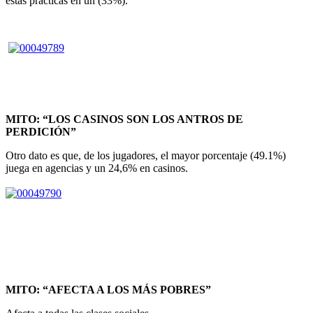
estas prácticas en un (33%).
MITO: “LOS CASINOS SON LOS ANTROS DE
PERDICIÓN”
Otro dato es que, de los jugadores, el mayor porcentaje (49.1%)
juega en agencias y un 24,6% en casinos.
MITO: “AFECTA A LOS MÁS POBRES”