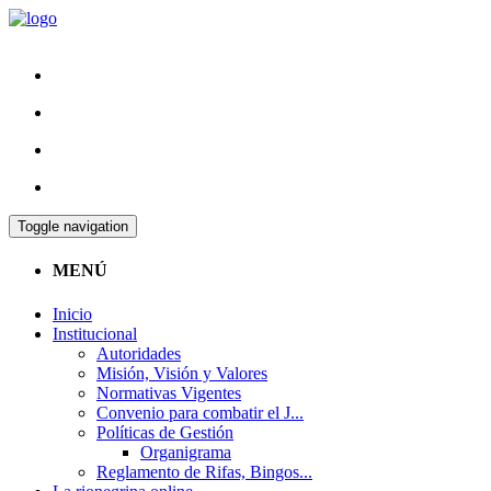
Toggle navigation
MENÚ
Inicio
Institucional
Autoridades
Misión, Visión y Valores
Normativas Vigentes
Convenio para combatir el J...
Políticas de Gestión
Organigrama
Reglamento de Rifas, Bingos...