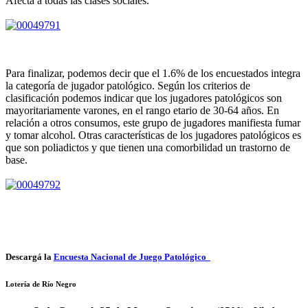
Afecta a todas las clases sociales.
Para finalizar, podemos decir que el 1.6% de los encuestados integra
la categoría de jugador patológico. Según los criterios de
clasificación podemos indicar que los jugadores patológicos son
mayoritariamente varones, en el rango etario de 30-64 años. En
relación a otros consumos, este grupo de jugadores manifiesta fumar
y tomar alcohol. Otras características de los jugadores patológicos es
que son poliadictos y que tienen una comorbilidad un trastorno de
base.
Descargá la
Encuesta Nacional de Juego Patológico
Lotería de Río Negro