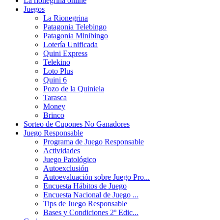
La rionegrina online
Juegos
La Rionegrina
Patagonia Telebingo
Patagonia Minibingo
Lotería Unificada
Quini Express
Telekino
Loto Plus
Quini 6
Pozo de la Quiniela
Tarasca
Money
Brinco
Sorteo de Cupones No Ganadores
Juego Responsable
Programa de Juego Responsable
Actividades
Juego Patológico
Autoexclusión
Autoevaluación sobre Juego Pro...
Encuesta Hábitos de Juego
Encuesta Nacional de Juego ...
Tips de Juego Responsable
Bases y Condiciones 2º Edic...