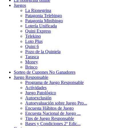
La rionegrina online
Juegos
La Rionegrina
Patagonia Telebingo
Patagonia Minibingo
Lotería Unificada
Quini Express
Telekino
Loto Plus
Quini 6
Pozo de la Quiniela
Tarasca
Money
Brinco
Sorteo de Cupones No Ganadores
Juego Responsable
Programa de Juego Responsable
Actividades
Juego Patológico
Autoexclusión
Autoevaluación sobre Juego Pro...
Encuesta Hábitos de Juego
Encuesta Nacional de Juego ...
Tips de Juego Responsable
Bases y Condiciones 2º Edic...