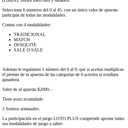
(LotBA). Sortea miércoles y sábados.
Selecciona 6 números del 0 al 45, con un único valor de apuesta
participas de todas las modalidades.
Contas con 4 modalidades:
TRADICIONAL
MATCH
DESQUITE
SALE O SALE
Ademas te regalamos 1 número del 0 al 9, que si acertas multiplicas
el premio de tu apuesta de las categorias de 6 aciertos si resultara
ganadora.
Valor de al apuesta $2000.-
Tiene pozo acumulado
2 Sorteos semanales.
La participación en el juego LOTO PLUS comprende apostar todas
sus modalidades de juego a saber: