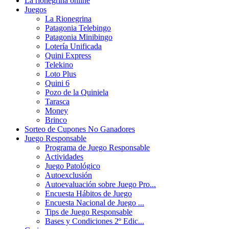
La rionegrina online
Juegos
La Rionegrina
Patagonia Telebingo
Patagonia Minibingo
Lotería Unificada
Quini Express
Telekino
Loto Plus
Quini 6
Pozo de la Quiniela
Tarasca
Money
Brinco
Sorteo de Cupones No Ganadores
Juego Responsable
Programa de Juego Responsable
Actividades
Juego Patológico
Autoexclusión
Autoevaluación sobre Juego Pro...
Encuesta Hábitos de Juego
Encuesta Nacional de Juego ...
Tips de Juego Responsable
Bases y Condiciones 2º Edic...