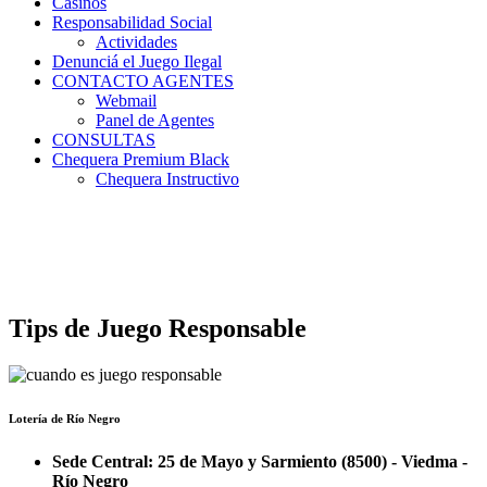
Casinos
Responsabilidad Social
Actividades
Denunciá el Juego Ilegal
CONTACTO AGENTES
Webmail
Panel de Agentes
CONSULTAS
Chequera Premium Black
Chequera Instructivo
Tips de Juego Responsable
Lotería de Río Negro
Sede Central: 25 de Mayo y Sarmiento (8500) - Viedma -
Río Negro