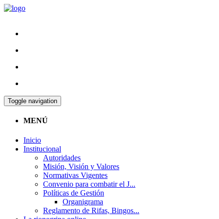
Toggle navigation
MENÚ
Inicio
Institucional
Autoridades
Misión, Visión y Valores
Normativas Vigentes
Convenio para combatir el J...
Políticas de Gestión
Organigrama
Reglamento de Rifas, Bingos...