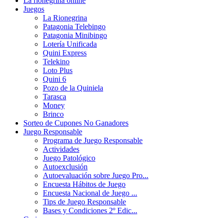
La rionegrina online
Juegos
La Rionegrina
Patagonia Telebingo
Patagonia Minibingo
Lotería Unificada
Quini Express
Telekino
Loto Plus
Quini 6
Pozo de la Quiniela
Tarasca
Money
Brinco
Sorteo de Cupones No Ganadores
Juego Responsable
Programa de Juego Responsable
Actividades
Juego Patológico
Autoexclusión
Autoevaluación sobre Juego Pro...
Encuesta Hábitos de Juego
Encuesta Nacional de Juego ...
Tips de Juego Responsable
Bases y Condiciones 2º Edic...