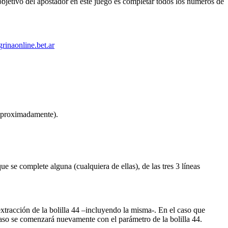
objetivo del apostador en este juego es completar todos los números de
grinaonline.bet.ar
 aproximadamente).
e se complete alguna (cualquiera de ellas), de las tres 3 líneas
racción de la bolilla 44 –incluyendo la misma-. En el caso que
 caso se comenzará nuevamente con el parámetro de la bolilla 44.