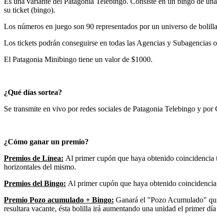
Es una variante del Patagonia Telebingo. Consiste en un bingo de una 
su ticket (bingo).
Los números en juego son 90 representados por un universo de bolilla
Los tickets podrán conseguirse en todas las Agencias y Subagencias ofi
El Patagonia Minibingo tiene un valor de $1000.
¿Qué días sortea?
Se transmite en vivo por redes sociales de Patagonia Telebingo y por
¿Cómo ganar un premio?
Premios de Línea:
Al primer cupón que haya obtenido coincidencia tot
horizontales del mismo.
Premios del Bingo:
Al primer cupón que haya obtenido coincidencia t
Premio Pozo acumulado + Bingo:
Ganará el "Pozo Acumulado" quie
resultara vacante, ésta bolilla irá aumentando una unidad el primer d