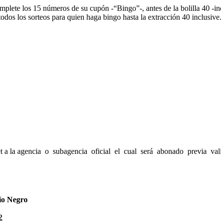
plete los 15 números de su cupón -“Bingo”-, antes de la bolilla 40 -in
todos los sorteos para quien haga bingo hasta la extracción 40 inclusive
icket a la agencia o subagencia oficial el cual será abonado previa va
ío Negro
2