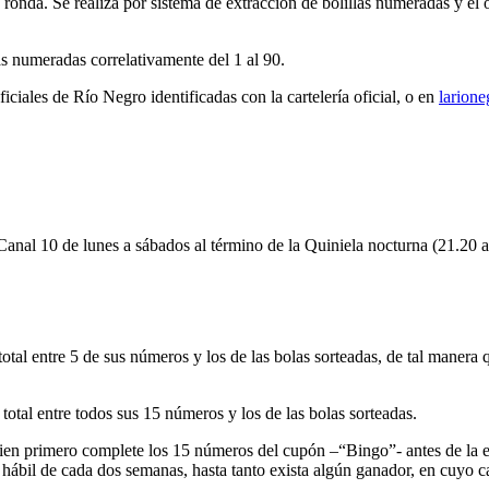
ronda. Se realiza por sistema de extracción de bolillas numeradas y el 
s numeradas correlativamente del 1 al 90.
ciales de Río Negro identificadas con la cartelería oficial, o en
larione
 Canal 10 de lunes a sábados al término de la Quiniela nocturna (21.20
al entre 5 de sus números y los de las bolas sorteadas, de tal manera qu
otal entre todos sus 15 números y los de las bolas sorteadas.
n primero complete los 15 números del cupón –“Bingo”- antes de la ext
ía hábil de cada dos semanas, hasta tanto exista algún ganador, en cuyo