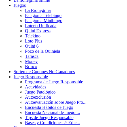
La rionegrina online
Juegos
La Rionegrina
Patagonia Telebingo
Patagonia Minibingo
Lotería Unificada
Quini Express
Telekino
Loto Plus
Quini 6
Pozo de la Quiniela
Tarasca
Money
Brinco
Sorteo de Cupones No Ganadores
Juego Responsable
Programa de Juego Responsable
Actividades
Juego Patológico
Autoexclusión
Autoevaluación sobre Juego Pro...
Encuesta Hábitos de Juego
Encuesta Nacional de Juego ...
Tips de Juego Responsable
Bases y Condiciones 2º Edic...