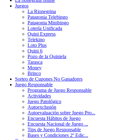
La rionegrina online
Juegos
La Rionegrina
Patagonia Telebingo
Patagonia Minibingo
Lotería Unificada
Quini Express
Telekino
Loto Plus
Quini 6
Pozo de la Quiniela
Tarasca
Money
Brinco
Sorteo de Cupones No Ganadores
Juego Responsable
Programa de Juego Responsable
Actividades
Juego Patológico
Autoexclusión
Autoevaluación sobre Juego Pro...
Encuesta Hábitos de Juego
Encuesta Nacional de Juego ...
Tips de Juego Responsable
Bases y Condiciones 2º Edic...